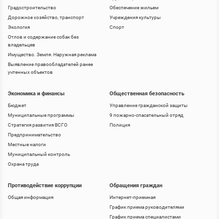
Градостроительство
Обеспечение жильем
Дорожное хозяйство, транспорт
Учреждения культуры
Экология
Спорт
Отлов и содержание собак без
владельцев
Имущество. Земля. Наружная реклама
Выявление правообладателей ранее
учтенных объектов
Экономика и финансы
Общественная безопасность
Бюджет
Управление гражданской защиты
Муниципальные программы
9 пожарно-спасательный отряд
Стратегия развития ВСГО
Полиция
Предпринимательство
Местные налоги
Муниципальный контроль
Охрана труда
Противодействие коррупции
Обращения граждан
Общая информация
Интернет-приемная
График приема руководителями
График приема специалистами