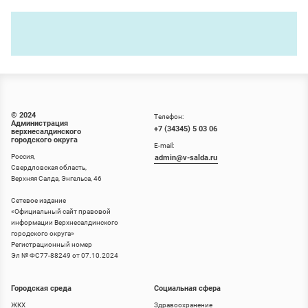
© 2024
Телефон:
Администрация
+7 (34345) 5 03 06
верхнесалдинского
городского округа
E-mail:
Россия,
admin@v-salda.ru
Свердловская область,
Верхняя Салда, Энгельса, 46
Сетевое издание
«
Официальный сайт правовой
информации Верхнесалдинского
городского округа
»
Регистрационный номер
Эл № ФС77-88249 от 07.10.2024
Городская среда
Социальная сфера
ЖКХ
Здравоохранение