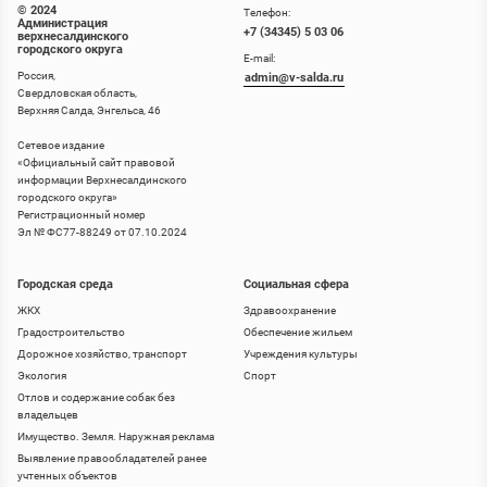
© 2024
Телефон:
Администрация
+7 (34345) 5 03 06
верхнесалдинского
городского округа
E-mail:
Россия,
admin@v-salda.ru
Свердловская область,
Верхняя Салда, Энгельса, 46
Сетевое издание
«
Официальный сайт правовой
информации Верхнесалдинского
городского округа
»
Регистрационный номер
Эл № ФС77-88249 от 07.10.2024
Городская среда
Социальная сфера
ЖКХ
Здравоохранение
Градостроительство
Обеспечение жильем
Дорожное хозяйство, транспорт
Учреждения культуры
Экология
Спорт
Отлов и содержание собак без
владельцев
Имущество. Земля. Наружная реклама
Выявление правообладателей ранее
учтенных объектов