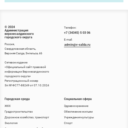
© 2024
Телефон:
Администрация
+7 (34345) 5 03 06
верхнесалдинского
городского округа
E-mail:
Россия,
admin@v-salda.ru
Свердловская область,
Верхняя Салда, Энгельса, 46
Сетевое издание
«
Официальный сайт правовой
информации Верхнесалдинского
городского округа
»
Регистрационный номер
Эл № ФС77-88249 от 07.10.2024
Городская среда
Социальная сфера
ЖКХ
Здравоохранение
Градостроительство
Обеспечение жильем
Дорожное хозяйство, транспорт
Учреждения культуры
Экология
Спорт