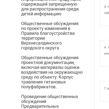
содержащей запрещенную
3. 
для распространения среди
сай
детей информацию
Общественные обсуждения
по проекту изменений в
Правила благоустройства
территории
Верхнесалдинского
городского округа
4.
ком
Общественные обсуждения
проектной документации,
включая материалы оценки
воздействия на окружающую
среду по объекту. Корпус
травления титановых
полуфабрикатов.
Г л
Проведение общественных
обсуждений
Предварительных