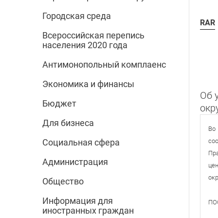
Городская среда
RAR
Всероссийская перепись
населения 2020 года
Антимонопольный комплаенс
Экономика и финансы
Об 
Бюджет
окр
Для бизнеса
Во
со
Социальная сфера
Пр
Администрация
це
окр
Общество
Информация для
ПО
иностранных граждан