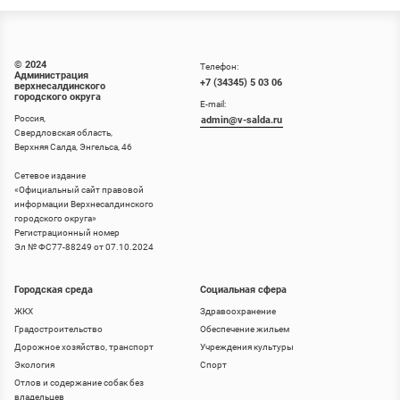
© 2024
Телефон:
Администрация
+7 (34345) 5 03 06
верхнесалдинского
городского округа
E-mail:
Россия,
admin@v-salda.ru
Свердловская область,
Верхняя Салда, Энгельса, 46
Сетевое издание
«
Официальный сайт правовой
информации Верхнесалдинского
городского округа
»
Регистрационный номер
Эл № ФС77-88249 от 07.10.2024
Городская среда
Социальная сфера
ЖКХ
Здравоохранение
Градостроительство
Обеспечение жильем
Дорожное хозяйство, транспорт
Учреждения культуры
Экология
Спорт
Отлов и содержание собак без
владельцев