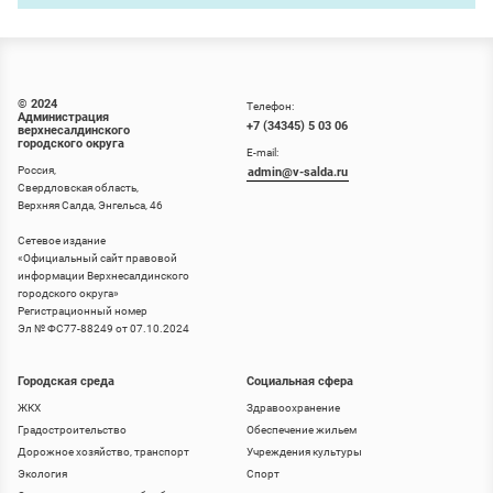
© 2024
Телефон:
Администрация
+7 (34345) 5 03 06
верхнесалдинского
городского округа
E-mail:
Россия,
admin@v-salda.ru
Свердловская область,
Верхняя Салда, Энгельса, 46
Сетевое издание
«
Официальный сайт правовой
информации Верхнесалдинского
городского округа
»
Регистрационный номер
Эл № ФС77-88249 от 07.10.2024
Городская среда
Социальная сфера
ЖКХ
Здравоохранение
Градостроительство
Обеспечение жильем
Дорожное хозяйство, транспорт
Учреждения культуры
Экология
Спорт