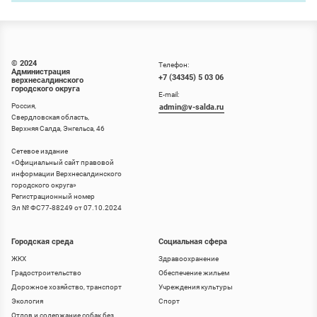
© 2024
Телефон:
Администрация
+7 (34345) 5 03 06
верхнесалдинского
городского округа
E-mail:
Россия,
admin@v-salda.ru
Свердловская область,
Верхняя Салда, Энгельса, 46
Сетевое издание
«
Официальный сайт правовой
информации Верхнесалдинского
городского округа
»
Регистрационный номер
Эл № ФС77-88249 от 07.10.2024
Городская среда
Социальная сфера
ЖКХ
Здравоохранение
Градостроительство
Обеспечение жильем
Дорожное хозяйство, транспорт
Учреждения культуры
Экология
Спорт
Отлов и содержание собак без