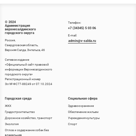
© 2024
Телефон:
Администрация
+7 (34345) 5 03 06
верхнесалдинского
городского округа
E-mail:
Россия,
admin@v-salda.ru
Свердловская область,
Верхняя Салда, Энгельса, 46
Сетевое издание
«
Официальный сайт правовой
информации Верхнесалдинского
городского округа
»
Регистрационный номер
Эл № ФС77-88249 от 07.10.2024
Городская среда
Социальная сфера
ЖКХ
Здравоохранение
Градостроительство
Обеспечение жильем
Дорожное хозяйство, транспорт
Учреждения культуры
Экология
Спорт
Отлов и содержание собак без
владельцев