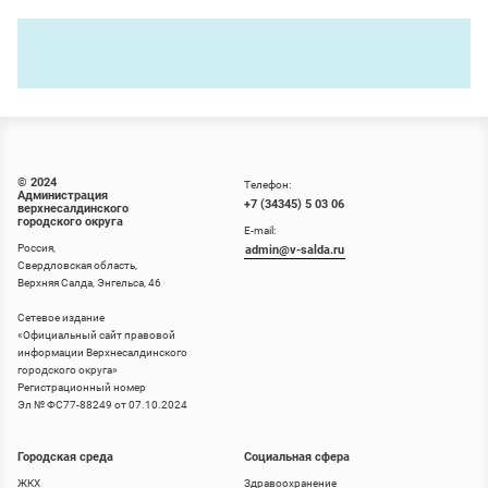
© 2024
Телефон:
Администрация
+7 (34345) 5 03 06
верхнесалдинского
городского округа
E-mail:
Россия,
admin@v-salda.ru
Свердловская область,
Верхняя Салда, Энгельса, 46
Сетевое издание
«
Официальный сайт правовой
информации Верхнесалдинского
городского округа
»
Регистрационный номер
Эл № ФС77-88249 от 07.10.2024
Городская среда
Социальная сфера
ЖКХ
Здравоохранение