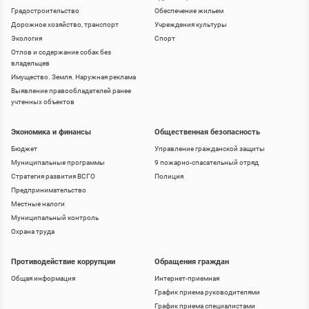
Градостроительство
Обеспечение жильем
Дорожное хозяйство, транспорт
Учреждения культуры
Экология
Спорт
Отлов и содержание собак без
владельцев
Имущество. Земля. Наружная реклама
Выявление правообладателей ранее
учтенных объектов
Экономика и финансы
Общественная безопасность
Бюджет
Управление гражданской защиты
Муниципальные программы
9 пожарно-спасательный отряд
Стратегия развития ВСГО
Полиция
Предпринимательство
Местные налоги
Муниципальный контроль
Охрана труда
Противодействие коррупции
Обращения граждан
Общая информация
Интернет-приемная
График приема руководителями
График приема специалистами