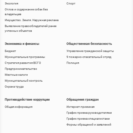
Экология
Спорт
Отлов и содержание собак без
владельцев
Имущество. Земля. Наружная реклама
Выявление правообладателей ранее
учтенных объектов
Экономика и финансы
Общественная безопасность
Бюджет
Управление гражданской защиты
Муниципальные программы
9 пожарно-спасательный отряд
Стратегия развития ВСГО
Полиция
Предпринимательство
Местные налоги
Муниципальный контроль
Охрана труда
Противодействие коррупции
Обращения граждан
Общая информация
Интернет-приемная
График приема руководителями
График приема специалистами
Формы обращений и заявлений