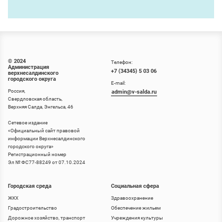
© 2024
Телефон:
Администрация
+7 (34345) 5 03 06
верхнесалдинского
городского округа
E-mail:
Россия,
admin@v-salda.ru
Свердловская область,
Верхняя Салда, Энгельса, 46
Сетевое издание
«
Официальный сайт правовой
информации Верхнесалдинского
городского округа
»
Регистрационный номер
Эл № ФС77-88249 от 07.10.2024
Городская среда
Социальная сфера
ЖКХ
Здравоохранение
Градостроительство
Обеспечение жильем
Дорожное хозяйство, транспорт
Учреждения культуры