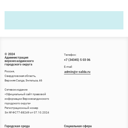
© 2024
Телефон:
Администрация
+7 (34345) 5 03 06
верхнесалдинского
городского округа
E-mail:
Россия,
admin@v-salda.ru
Свердловская область,
Верхняя Салда, Энгельса, 46
Сетевое издание
«
Официальный сайт правовой
информации Верхнесалдинского
городского округа
»
Регистрационный номер
Эл № ФС77-88249 от 07.10.2024
Городская среда
Социальная сфера