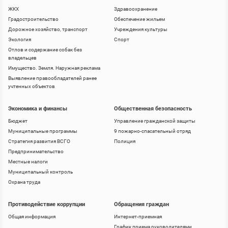
ЖКХ
Здравоохранение
Градостроительство
Обеспечение жильем
Дорожное хозяйство, транспорт
Учреждения культуры
Экология
Спорт
Отлов и содержание собак без
владельцев
Имущество. Земля. Наружная реклама
Выявление правообладателей ранее
учтенных объектов
Экономика и финансы
Общественная безопасность
Бюджет
Управление гражданской защиты
Муниципальные программы
9 пожарно-спасательный отряд
Стратегия развития ВСГО
Полиция
Предпринимательство
Местные налоги
Муниципальный контроль
Охрана труда
Противодействие коррупции
Обращения граждан
Общая информация
Интернет-приемная
График приема руководителями