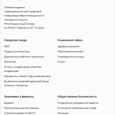
Сетевое издание
«
Официальный сайт правовой
информации Верхнесалдинского
городского округа
»
Регистрационный номер
Эл № ФС77-88249 от 07.10.2024
Городская среда
Социальная сфера
ЖКХ
Здравоохранение
Градостроительство
Обеспечение жильем
Дорожное хозяйство, транспорт
Учреждения культуры
Экология
Спорт
Отлов и содержание собак без
владельцев
Имущество. Земля. Наружная реклама
Выявление правообладателей ранее
учтенных объектов
Экономика и финансы
Общественная безопасность
Бюджет
Управление гражданской защиты
Муниципальные программы
9 пожарно-спасательный отряд
Стратегия развития ВСГО
Полиция