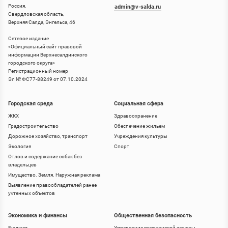
Россия,
admin@v-salda.ru
Свердловская область,
Верхняя Салда, Энгельса, 46
Сетевое издание
«
Официальный сайт правовой
информации Верхнесалдинского
городского округа
»
Регистрационный номер
Эл № ФС77-88249 от 07.10.2024
Городская среда
Социальная сфера
ЖКХ
Здравоохранение
Градостроительство
Обеспечение жильем
Дорожное хозяйство, транспорт
Учреждения культуры
Экология
Спорт
Отлов и содержание собак без
владельцев
Имущество. Земля. Наружная реклама
Выявление правообладателей ранее
учтенных объектов
Экономика и финансы
Общественная безопасность
Бюджет
Управление гражданской защиты