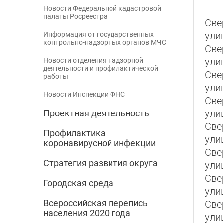
Новости Федеральной кадастровой
палаты Росреестра
Све
ули
Информация от государственных
контрольно-надзорных органов МЧС
Све
ули
Новости отделения надзорной
деятельности и профилактической
Све
работы
ули
Новости Инспекции ФНС
Све
ули
Проектная деятельность
Све
Профилактика
ули
коронавирусной инфекции
Све
Стратегия развития округа
ули
Све
Городская среда
ули
Всероссийская перепись
Све
населения 2020 года
ули