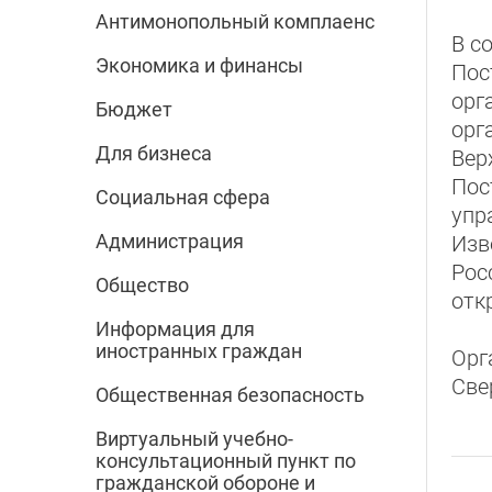
Антимонопольный комплаенс
В с
Экономика и финансы
Пос
орг
Бюджет
орг
Для бизнеса
Вер
Пос
Социальная сфера
упр
Администрация
Изв
Рос
Общество
отк
Информация для
иностранных граждан
Орг
Све
Общественная безопасность
Виртуальный учебно-
консультационный пункт по
гражданской обороне и