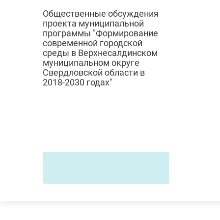
Общественные обсуждения
проекта муниципальной
программы "Формирование
современной городской
среды в Верхнесалдинском
муниципальном округе
Свердловской области в
2018-2030 годах"
© 2024
Городск
Администрация
верхнесалдинского
ЖКХ
городского округа
Градостро
Дорожное 
Россия,
Свердловская область,
Экология
Верхняя Салда, Энгельса, 46
Отлов и с