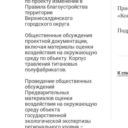
по проекту изменений в
Правила благоустройства
Прие
территории
«Ко
Верхнесалдинского
городского округа
Под
Общественные обсуждения
проектной документации,
включая материалы оценки
воздействия на окружающую
среду по объекту. Корпус
травления титановых
полуфабрикатов.
К сп
Проведение общественных
обсуждений
Предварительных
материалов оценки
воздействия на окружающую
среду объекта
государственной
экологической экспертизы
регионального уровня –