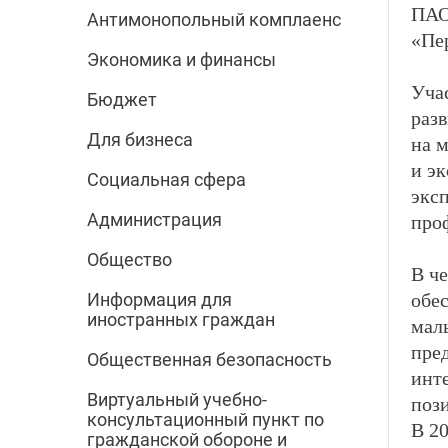
ПА
Антимонопольный комплаенс
«Пер
Экономика и финансы
Уча
Бюджет
раз
Для бизнеса
на м
и э
Социальная сфера
экс
Администрация
про
Общество
В ч
обе
Информация для
иностранных граждан
мал
пре
Общественная безопасность
инте
Виртуальный учебно-
поз
консультационный пункт по
В 2
гражданской обороне и