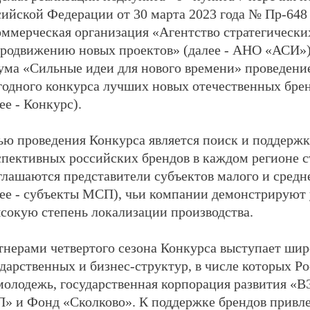
сийской Федерации от 30 марта 2023 года № Пр-648
оммерческая организация «Агентство стратегически
продвижению новых проектов» (далее - АНО «АСИ»)
ума «Сильные идеи для нового времени» проведение
годного конкурса лучших новых отечественных бре
ее - Конкурс).
ью проведения Конкурса является поиск и поддержк
спективных российских брендов в каждом регионе с
глашаются представители субъектов малого и средн
лее - субъекты МСП), чьи компании демонстрируют
ысокую степень локализации производства.
тнерами четвертого сезона Конкурса выступает шир
дарственных и бизнес-структур, в числе которых Ро
молодежь, государственная корпорация развития «
» и Фонд «Сколково». К поддержке брендов привл