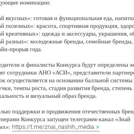
дующие номинации:
ай вкусных»
: готовая и функциональная еда, напит
ай полезных»
: красота, спортивная продукция, здоро
ай креативных»
: одежда и аксессуары, украшения, о
ай разных»
: молодежные бренды, семейные бренды,
айн-прорыв года.
едители и финалисты Конкурса будут определены эк
дят сотрудники АНО «АСИ», представители партнер
вок осуществляется на основании балльной системы 
чки, темпы роста, стадия развития бренда, степень
альность и визуальный образ бренда.
елью поддержки и продвижения отечественных бре
тнерами Конкурса запущен телеграмм-канал «Знай
https://t.me/znai_nashih_media
их»: