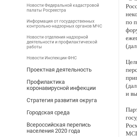
Рос
Новости Федеральной кадастровой
палаты Росреестра
нек
по 
Информация от государственных
контрольно-надзорных органов МЧС
фор
еже
Новости отделения надзорной
деятельности и профилактической
(дал
работы
Новости Инспекции ФНС
Цел
пер
Проектная деятельность
при
Профилактика
(да
коронавирусной инфекции
и в
Стратегия развития округа
Пар
Городская среда
госу
Всероссийская перепись
Рос
населения 2020 года
МСП