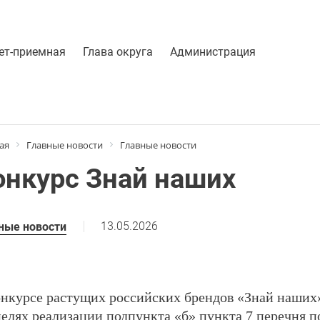
ет-приемная
Глава округа
Администрация
ая
Главные новости
Главные новости
онкурс Знай наших
13.05.2026
ные новости
онкурсе растущих российских брендов «Знай наших
целях реализации подпункта «б» пункта 7 перечня 