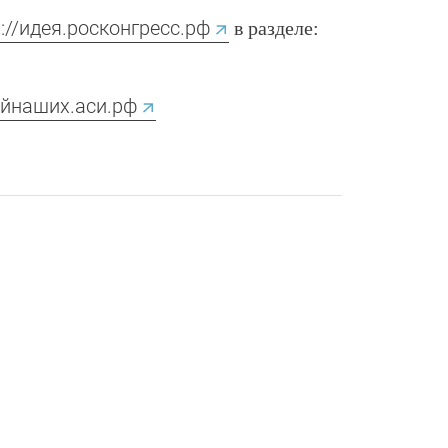
s://идея.росконгресс.рф
в разделе:
найнаших.аси.рф