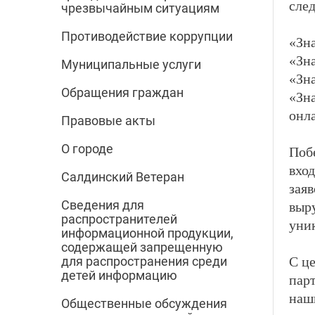
сле
чрезвычайным ситуациям
Противодействие коррупции
«Зн
«Зн
Муниципальные услуги
«Зн
Обращения граждан
«Зн
онл
Правовые акты
О городе
Поб
вхо
Салдинский Ветеран
зая
Сведения для
выру
распространителей
уник
информационной продукции,
содержащей запрещенную
С ц
для распространения среди
детей информацию
пар
наш
Общественные обсуждения