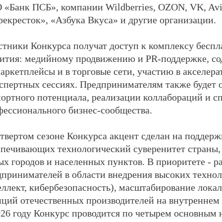
О
«Банк ПСБ»
, компании
Wildberries
,
OZON
,
VK
,
Avi
екресток», «Азбука Вкуса» и другие организации.
стники Конкурса получат доступ к комплексу бесп
вития: медийному продвижению и
PR
-поддержке, со
аркетплейсы и в торговые сети, участию в акселера
кспертных сессиях. Предпринимателям также будет 
портного потенциала, реализации коллабораций и с
фессионального бизнес-сообщества.
етвертом сезоне Конкурса акцент сделан на поддерж
спечивающих технологический суверенитет страны,
ых городов и населенных пунктов. В приоритете - 
дпринимателей в области внедрения высоких техно
ллект, кибербезопасность), масштабирование локал
иций отечественных производителей на внутреннем
026 году Конкурс проводится по четырем основным