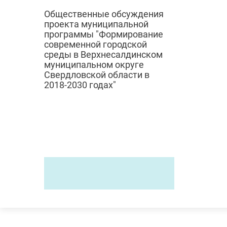
Общественные обсуждения
проекта муниципальной
программы "Формирование
современной городской
среды в Верхнесалдинском
муниципальном округе
Свердловской области в
2018-2030 годах"
© 2024
Городск
Администрация
верхнесалдинского
ЖКХ
городского округа
Градостро
Дорожное 
Россия,
Свердловская область,
Экология
Верхняя Салда, Энгельса, 46
Отлов и с