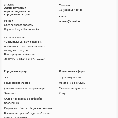
© 2024
Телефон:
Администрация
+7 (34345) 5 03 06
верхнесалдинского
городского округа
E-mail:
Россия,
admin@v-salda.ru
Свердловская область,
Верхняя Салда, Энгельса, 46
Сетевое издание
«
Официальный сайт правовой
информации Верхнесалдинского
городского округа
»
Регистрационный номер
Эл № ФС77-88249 от 07.10.2024
Городская среда
Социальная сфера
ЖКХ
Здравоохранение
Градостроительство
Обеспечение жильем
Дорожное хозяйство, транспорт
Учреждения культуры
Экология
Спорт
Отлов и содержание собак без
владельцев
Имущество. Земля. Наружная реклама
Выявление правообладателей ранее
учтенных объектов