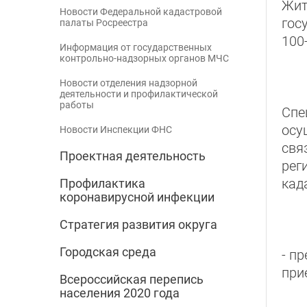
Жит
Новости Федеральной кадастровой
гос
палаты Росреестра
100
Информация от государственных
контрольно-надзорных органов МЧС
Новости отделения надзорной
деятельности и профилактической
работы
Спе
осу
Новости Инспекции ФНС
свя
Проектная деятельность
рег
кад
Профилактика
коронавирусной инфекции
Стратегия развития округа
Городская среда
- п
при
Всероссийская перепись
населения 2020 года