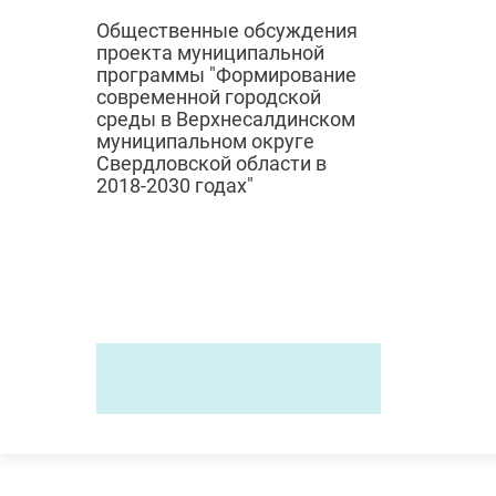
Общественные обсуждения
проекта муниципальной
программы "Формирование
современной городской
среды в Верхнесалдинском
муниципальном округе
Свердловской области в
2018-2030 годах"
© 2024
Городск
Администрация
верхнесалдинского
ЖКХ
городского округа
Градостро
Дорожное 
Россия,
Свердловская область,
Экология
Верхняя Салда, Энгельса, 46
Отлов и с