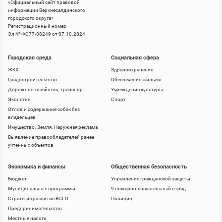
«
Официальный сайт правовой
информации Верхнесалдинского
городского округа
»
Регистрационный номер
Эл № ФС77-88249 от 07.10.2024
Городская среда
Социальная сфера
ЖКХ
Здравоохранение
Градостроительство
Обеспечение жильем
Дорожное хозяйство, транспорт
Учреждения культуры
Экология
Спорт
Отлов и содержание собак без
владельцев
Имущество. Земля. Наружная реклама
Выявление правообладателей ранее
учтенных объектов
Экономика и финансы
Общественная безопасность
Бюджет
Управление гражданской защиты
Муниципальные программы
9 пожарно-спасательный отряд
Стратегия развития ВСГО
Полиция
Предпринимательство
Местные налоги