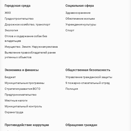
Городская среда
Социальная сфера
ЖКХ
Здравоохранение
Градостроительство
Обеспечение жильем
Дорожное хозяйство, транспорт
Учреждения культуры
Экология
Спорт
Отлов и содержание собак без
владельцев
Имущество. Земля. Наружная реклама
Выявление правообладателей ранее
учтенных объектов
Экономика и финансы
Общественная безопасность
Бюджет
Управление гражданской защиты
Муниципальные программы
9 пожарно-спасательный отряд
Стратегия развития ВСГО
Полиция
Предпринимательство
Местные налоги
Муниципальный контроль
Охрана труда
Противодействие коррупции
Обращения граждан