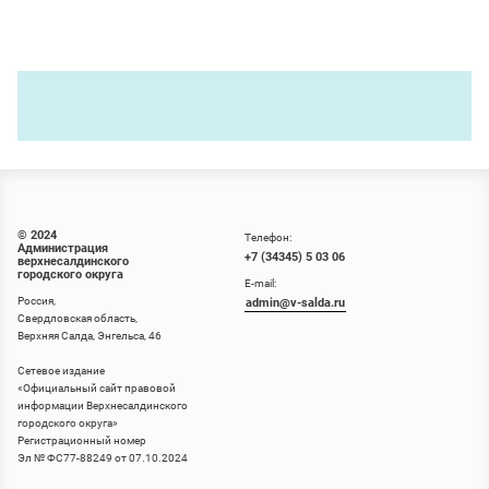
© 2024
Телефон:
Администрация
+7 (34345) 5 03 06
верхнесалдинского
городского округа
E-mail:
Россия,
admin@v-salda.ru
Свердловская область,
Верхняя Салда, Энгельса, 46
Сетевое издание
«
Официальный сайт правовой
информации Верхнесалдинского
городского округа
»
Регистрационный номер
Эл № ФС77-88249 от 07.10.2024