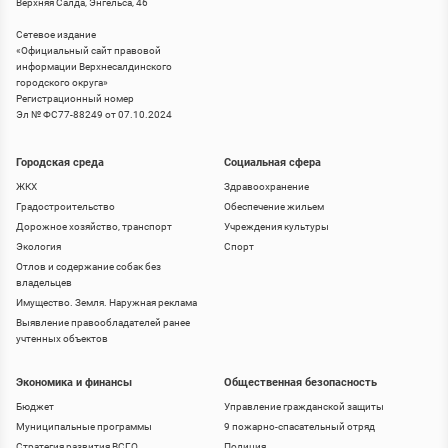
Верхняя Салда, Энгельса, 46
Сетевое издание
«
Официальный сайт правовой
информации Верхнесалдинского
городского округа
»
Регистрационный номер
Эл № ФС77-88249 от 07.10.2024
Городская среда
Социальная сфера
ЖКХ
Здравоохранение
Градостроительство
Обеспечение жильем
Дорожное хозяйство, транспорт
Учреждения культуры
Экология
Спорт
Отлов и содержание собак без
владельцев
Имущество. Земля. Наружная реклама
Выявление правообладателей ранее
учтенных объектов
Экономика и финансы
Общественная безопасность
Бюджет
Управление гражданской защиты
Муниципальные программы
9 пожарно-спасательный отряд
Стратегия развития ВСГО
Полиция