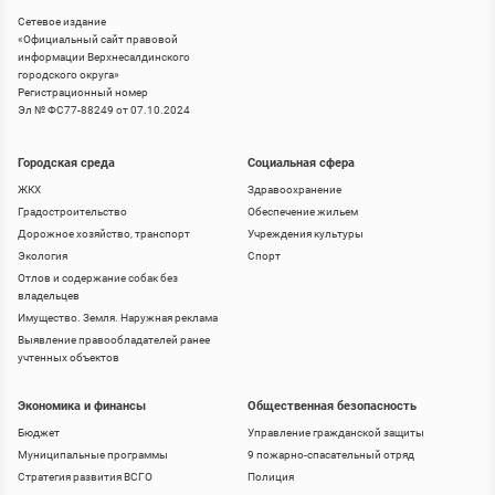
Сетевое издание
«
Официальный сайт правовой
информации Верхнесалдинского
городского округа
»
Регистрационный номер
Эл № ФС77-88249 от 07.10.2024
Городская среда
Социальная сфера
ЖКХ
Здравоохранение
Градостроительство
Обеспечение жильем
Дорожное хозяйство, транспорт
Учреждения культуры
Экология
Спорт
Отлов и содержание собак без
владельцев
Имущество. Земля. Наружная реклама
Выявление правообладателей ранее
учтенных объектов
Экономика и финансы
Общественная безопасность
Бюджет
Управление гражданской защиты
Муниципальные программы
9 пожарно-спасательный отряд
Стратегия развития ВСГО
Полиция