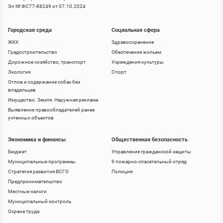
Эл № ФС77-88249 от 07.10.2024
Городская среда
Социальная сфера
ЖКХ
Здравоохранение
Градостроительство
Обеспечение жильем
Дорожное хозяйство, транспорт
Учреждения культуры
Экология
Спорт
Отлов и содержание собак без
владельцев
Имущество. Земля. Наружная реклама
Выявление правообладателей ранее
учтенных объектов
Экономика и финансы
Общественная безопасность
Бюджет
Управление гражданской защиты
Муниципальные программы
9 пожарно-спасательный отряд
Стратегия развития ВСГО
Полиция
Предпринимательство
Местные налоги
Муниципальный контроль
Охрана труда