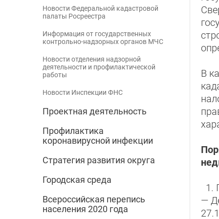
Све
Новости Федеральной кадастровой
палаты Росреестра
гос
стр
Информация от государственных
контрольно-надзорных органов МЧС
опр
Новости отделения надзорной
деятельности и профилактической
В к
работы
кад
Новости Инспекции ФНС
нал
пра
Проектная деятельность
хар
Профилактика
коронавирусной инфекции
Пор
Стратегия развития округа
нед
Городская среда
1. 
Всероссийская перепись
— Д
населения 2020 года
27.