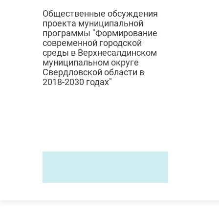
Общественные обсуждения
проекта муниципальной
программы "Формирование
современной городской
среды в Верхнесалдинском
муниципальном округе
Свердловской области в
2018-2030 годах"
© 2024
Городск
Администрация
верхнесалдинского
ЖКХ
городского округа
Градостро
Дорожное 
Россия,
Свердловская область,
Экология
Верхняя Салда, Энгельса, 46
Отлов и с