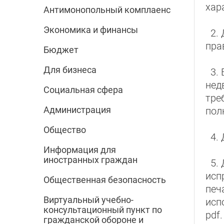
хар
Антимонопольный комплаенс
Экономика и финансы
2. 
пра
Бюджет
Для бизнеса
3. 
нед
Социальная сфера
тре
Администрация
пол
Общество
4. 
Информация для
иностранных граждан
5. 
исп
Общественная безопасность
печ
Виртуальный учебно-
исп
консультационный пункт по
pdf.
гражданской обороне и