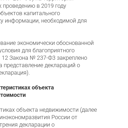
 проведению в 2019 году
объектов капитального
ку информации, необходимой для
ование экономически обоснованной
условия для благоприятного
й 12 Закона № 237-Ф3 закреплено
а представление деклараций о
екларация).
теристиках объекта
стоимости
тиках объекта недвижимости (далее
инэкономразвития России от
трения декларации о