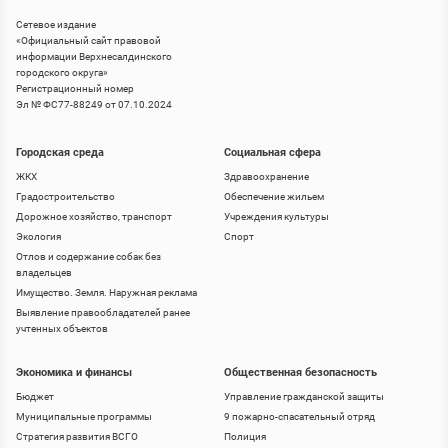
Сетевое издание
«
Официальный сайт правовой
информации Верхнесалдинского
городского округа
»
Регистрационный номер
Эл № ФС77-88249 от 07.10.2024
Городская среда
Социальная сфера
ЖКХ
Здравоохранение
Градостроительство
Обеспечение жильем
Дорожное хозяйство, транспорт
Учреждения культуры
Экология
Спорт
Отлов и содержание собак без
владельцев
Имущество. Земля. Наружная реклама
Выявление правообладателей ранее
учтенных объектов
Экономика и финансы
Общественная безопасность
Бюджет
Управление гражданской защиты
Муниципальные программы
9 пожарно-спасательный отряд
Стратегия развития ВСГО
Полиция