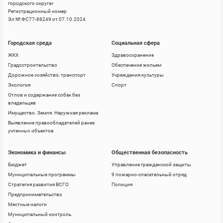
городского округа
»
Регистрационный номер
Эл № ФС77-88249 от 07.10.2024
Городская среда
Социальная сфера
ЖКХ
Здравоохранение
Градостроительство
Обеспечение жильем
Дорожное хозяйство, транспорт
Учреждения культуры
Экология
Спорт
Отлов и содержание собак без
владельцев
Имущество. Земля. Наружная реклама
Выявление правообладателей ранее
учтенных объектов
Экономика и финансы
Общественная безопасность
Бюджет
Управление гражданской защиты
Муниципальные программы
9 пожарно-спасательный отряд
Стратегия развития ВСГО
Полиция
Предпринимательство
Местные налоги
Муниципальный контроль