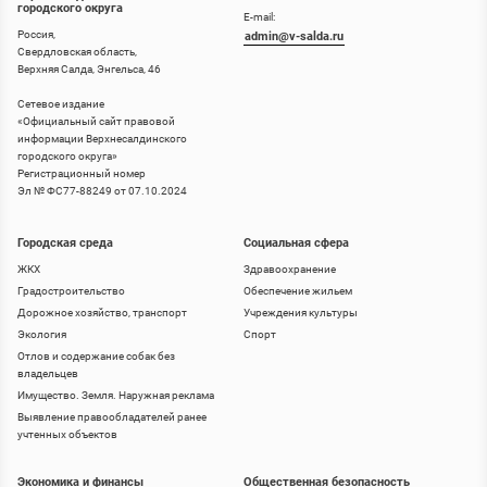
городского округа
E-mail:
Россия,
admin@v-salda.ru
Свердловская область,
Верхняя Салда, Энгельса, 46
Сетевое издание
«
Официальный сайт правовой
информации Верхнесалдинского
городского округа
»
Регистрационный номер
Эл № ФС77-88249 от 07.10.2024
Городская среда
Социальная сфера
ЖКХ
Здравоохранение
Градостроительство
Обеспечение жильем
Дорожное хозяйство, транспорт
Учреждения культуры
Экология
Спорт
Отлов и содержание собак без
владельцев
Имущество. Земля. Наружная реклама
Выявление правообладателей ранее
учтенных объектов
Экономика и финансы
Общественная безопасность