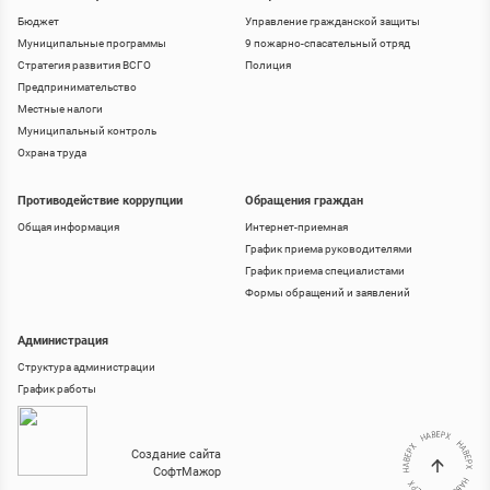
Бюджет
Управление гражданской защиты
Муниципальные программы
9 пожарно-спасательный отряд
Стратегия развития ВСГО
Полиция
Предпринимательство
Местные налоги
Муниципальный контроль
Охрана труда
Противодействие коррупции
Обращения граждан
Общая информация
Интернет-приемная
График приема руководителями
График приема специалистами
Формы обращений и заявлений
Администрация
Структура администрации
График работы
Создание сайта
СофтМажор