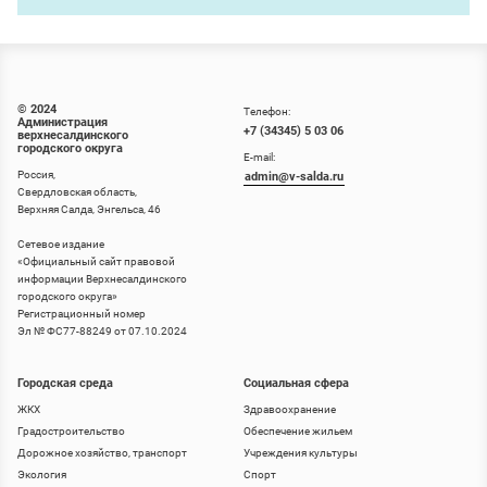
© 2024
Телефон:
Администрация
+7 (34345) 5 03 06
верхнесалдинского
городского округа
E-mail:
Россия,
admin@v-salda.ru
Свердловская область,
Верхняя Салда, Энгельса, 46
Сетевое издание
«
Официальный сайт правовой
информации Верхнесалдинского
городского округа
»
Регистрационный номер
Эл № ФС77-88249 от 07.10.2024
Городская среда
Социальная сфера
ЖКХ
Здравоохранение
Градостроительство
Обеспечение жильем
Дорожное хозяйство, транспорт
Учреждения культуры
Экология
Спорт