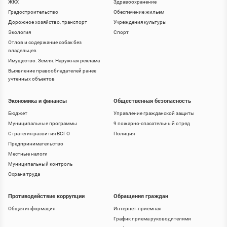
ЖКХ
Здравоохранение
Градостроительство
Обеспечение жильем
Дорожное хозяйство, транспорт
Учреждения культуры
Экология
Спорт
Отлов и содержание собак без
владельцев
Имущество. Земля. Наружная реклама
Выявление правообладателей ранее
учтенных объектов
Экономика и финансы
Общественная безопасность
Бюджет
Управление гражданской защиты
Муниципальные программы
9 пожарно-спасательный отряд
Стратегия развития ВСГО
Полиция
Предпринимательство
Местные налоги
Муниципальный контроль
Охрана труда
Противодействие коррупции
Обращения граждан
Общая информация
Интернет-приемная
График приема руководителями