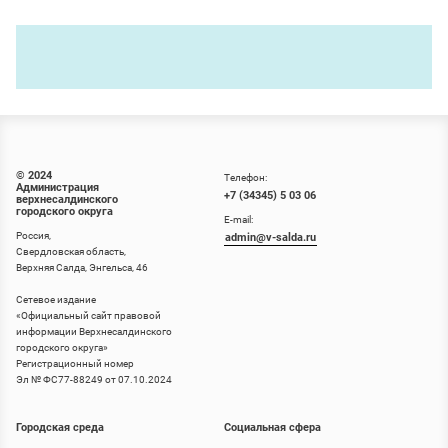
© 2024
Телефон:
Администрация
+7 (34345) 5 03 06
верхнесалдинского
городского округа
E-mail:
Россия,
admin@v-salda.ru
Свердловская область,
Верхняя Салда, Энгельса, 46
Сетевое издание
«
Официальный сайт правовой
информации Верхнесалдинского
городского округа
»
Регистрационный номер
Эл № ФС77-88249 от 07.10.2024
Городская среда
Социальная сфера