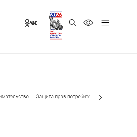
имательство
Защита прав потребителей
Информация 