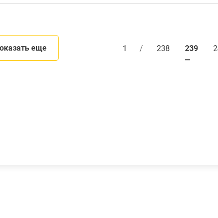
оказать еще
1
/
238
239
2
ая среда
Социальная сфера
Здравоохранение
ительство
Обеспечение жильем
хозяйство, транспорт
Учреждения культуры
Спорт
одержание собак без
ев
. Земля. Наружная реклама
 правообладателей ранее