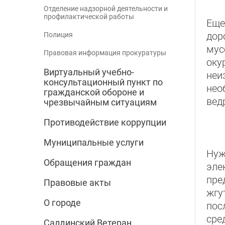
Отделение надзорной деятельности и
профилактической работы
Еще
дор
Полиция
мус
Правовая информация прокуратуры
оку
Виртуальный учебно-
неи
консультационный пункт по
нео
гражданской обороне и
вед
чрезвычайным ситуациям
Противодействие коррупции
Муниципальные услуги
Нуж
Обращения граждан
эле
пре
Правовые акты
жгу
О городе
пос
сре
Салдинский Ветеран