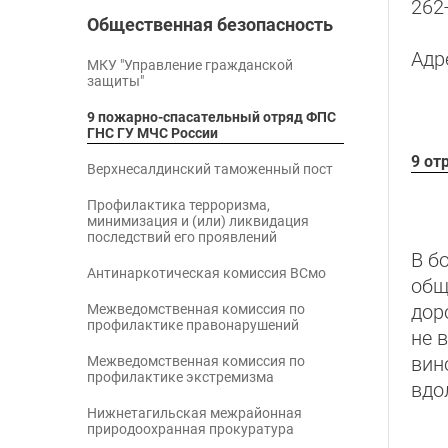
262
Общественная безопасность
Адр
МКУ "Управление гражданской
защиты"
9 пожарно-спасательный отряд ФПС
ГНС ГУ МЧС России
9 от
Верхнесалдинский таможенный пост
Профилактика терроризма,
минимизация и (или) ликвидация
последствий его проявлений
В б
Антинаркотическая комиссия ВСмо
общ
дор
Межведомственная комиссия по
профилактике правонарушений
не 
вин
Межведомственная комиссия по
профилактике экстремизма
вдо
Нижнетагильская межрайонная
природоохранная прокуратура