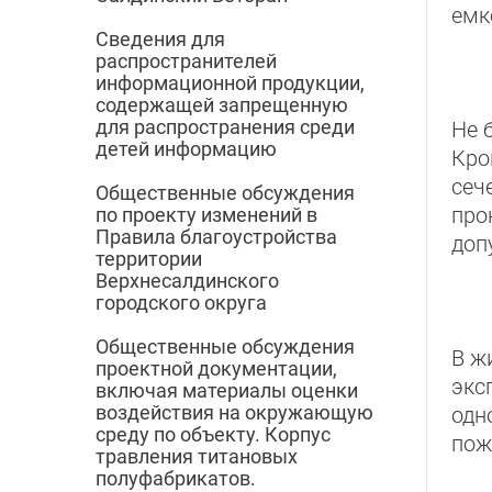
емк
Сведения для
распространителей
информационной продукции,
содержащей запрещенную
для распространения среди
Не 
детей информацию
Кро
сеч
Общественные обсуждения
про
по проекту изменений в
Правила благоустройства
доп
территории
Верхнесалдинского
городского округа
Общественные обсуждения
В ж
проектной документации,
экс
включая материалы оценки
воздействия на окружающую
одн
среду по объекту. Корпус
пож
травления титановых
полуфабрикатов.