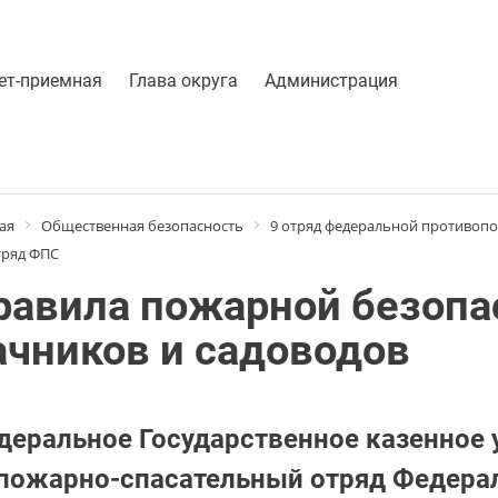
ет-приемная
Глава округа
Администрация
ая
Общественная безопасность
9 отряд федеральной противоп
тряд ФПС
равила пожарной безопа
ачников и садоводов
деральное Государственное казенное
 пожарно-спасательный отряд Федера