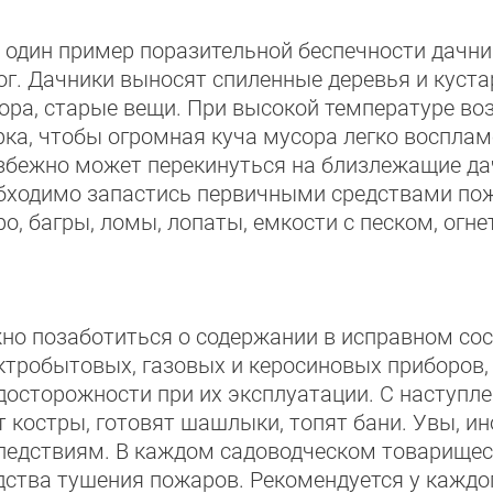
 один пример поразительной беспечности дачни
ог. Дачники выносят спиленные деревья и куста
ора, старые вещи. При высокой температуре во
рка, чтобы огромная куча мусора легко восплам
збежно может перекинуться на близлежащие д
бходимо запастись первичными средствами пожа
ро, багры, ломы, лопаты, емкости с песком, огн
но позаботиться о содержании в исправном сос
ктробытовых, газовых и керосиновых приборов,
досторожности при их эксплуатации. С наступл
т костры, готовят шашлыки, топят бани. Увы, и
ледствиям. В каждом садоводческом товарище
дства тушения пожаров. Рекомендуется у каждо