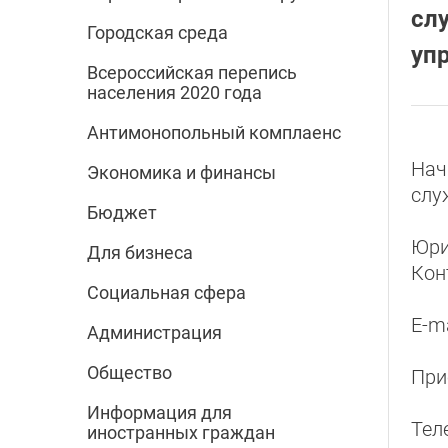
сл
Городская среда
уп
Всероссийская перепись
населения 2020 года
Антимонопольный комплаенс
Нач
Экономика и финансы
сл
Бюджет
Юри
Для бизнеса
Кон
Социальная сфера
E-ma
Администрация
Общество
При
Информация для
Тел
иностранных граждан