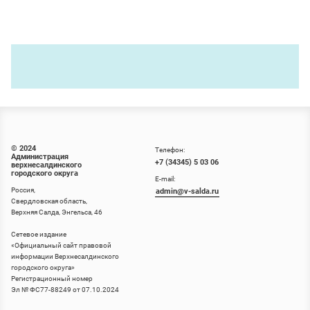
© 2024
Телефон:
Администрация
+7 (34345) 5 03 06
верхнесалдинского
городского округа
E-mail:
Россия,
admin@v-salda.ru
Свердловская область,
Верхняя Салда, Энгельса, 46
Сетевое издание
«
Официальный сайт правовой
информации Верхнесалдинского
городского округа
»
Регистрационный номер
Эл № ФС77-88249 от 07.10.2024