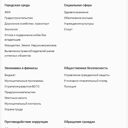
Городская среда
Социальная сфера
ЖКХ
Здравоохранение
Градостроительство
Обеспечение жильем
Дорожное хозяйство, транспорт
Учреждения культуры
Экология
Спорт
Отлов и содержание собак без
владельцев
Имущество. Земля. Наружная реклама
Выявление правообладателей ранее
учтенных объектов
Экономика и финансы
Общественная безопасность
Бюджет
Управление гражданской защиты
Муниципальные программы
9 пожарно-спасательный отряд
Стратегия развития ВСГО
Полиция
Предпринимательство
Местные налоги
Муниципальный контроль
Охрана труда
Противодействие коррупции
Обращения граждан