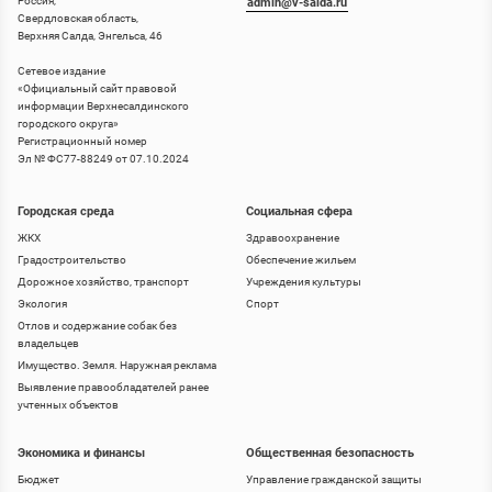
Россия,
admin@v-salda.ru
Свердловская область,
Верхняя Салда, Энгельса, 46
Сетевое издание
«
Официальный сайт правовой
информации Верхнесалдинского
городского округа
»
Регистрационный номер
Эл № ФС77-88249 от 07.10.2024
Городская среда
Социальная сфера
ЖКХ
Здравоохранение
Градостроительство
Обеспечение жильем
Дорожное хозяйство, транспорт
Учреждения культуры
Экология
Спорт
Отлов и содержание собак без
владельцев
Имущество. Земля. Наружная реклама
Выявление правообладателей ранее
учтенных объектов
Экономика и финансы
Общественная безопасность
Бюджет
Управление гражданской защиты