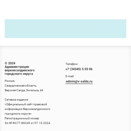
© 2024
Телефон:
Администрация
+7 (34345) 5 03 06
верхнесалдинского
городского округа
E-mail:
Россия,
admin@v-salda.ru
Свердловская область,
Верхняя Салда, Энгельса, 46
Сетевое издание
«
Официальный сайт правовой
информации Верхнесалдинского
городского округа
»
Регистрационный номер
Эл № ФС77-88249 от 07.10.2024