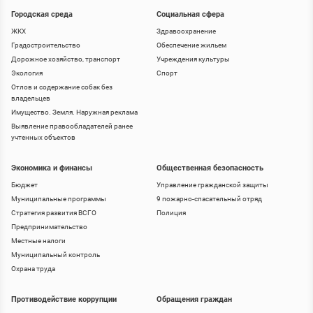
Городская среда
Социальная сфера
ЖКХ
Здравоохранение
Градостроительство
Обеспечение жильем
Дорожное хозяйство, транспорт
Учреждения культуры
Экология
Спорт
Отлов и содержание собак без
владельцев
Имущество. Земля. Наружная реклама
Выявление правообладателей ранее
учтенных объектов
Экономика и финансы
Общественная безопасность
Бюджет
Управление гражданской защиты
Муниципальные программы
9 пожарно-спасательный отряд
Стратегия развития ВСГО
Полиция
Предпринимательство
Местные налоги
Муниципальный контроль
Охрана труда
Противодействие коррупции
Обращения граждан