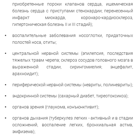
приобретенные пороки клапанов сердца, ишемическая
болезнь сердца с приступами стенокардии; перенесенный
инфаркт миокарда, коронаро-кардиосклероз,
гипертоническая болезнь II и III стадий);
воспалительные заболевания носоглотки, придаточных
полостей носа, отиты;
центральной нервной системы (эпилепсия, последствия
тяжелых травм черепа; склероз сосудов головного мозга в
выраженной стадии, сирингомиелия; энцефалит,
арахноидит);
периферической нервной системы (невриты, полиневриты);
эндокринной системы (сахарный диабет, тиреотоксикоз);
органов зрения (глаукома, конъюнктивит);
органов дыхания (туберкулез легких - активный и в стадии
осложнений, воспаление легких, бронхиальная астма,
эмфизема);