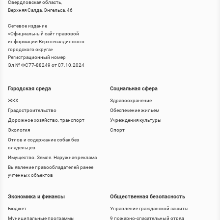
Свердловская область,
Верхняя Салда, Энгельса, 46
Сетевое издание
«
Официальный сайт правовой
информации Верхнесалдинского
городского округа
»
Регистрационный номер
Эл № ФС77-88249 от 07.10.2024
Городская среда
Социальная сфера
ЖКХ
Здравоохранение
Градостроительство
Обеспечение жильем
Дорожное хозяйство, транспорт
Учреждения культуры
Экология
Спорт
Отлов и содержание собак без
владельцев
Имущество. Земля. Наружная реклама
Выявление правообладателей ранее
учтенных объектов
Экономика и финансы
Общественная безопасность
Бюджет
Управление гражданской защиты
Муниципальные программы
9 пожарно-спасательный отряд