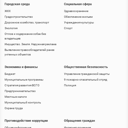
Городская среда
Социальная сфера
ЖКХ
Здравоохранение
Градостроительство
Обеспечение жильем
Дорожное хозяйство, транспорт
Учреждения культуры
Экология
Спорт
Отлов и содержание собак без
владельцев
Имущество. Земля. Наружная реклама
Выявление правообладателей ранее
учтенных объектов
Экономика и финансы
Общественная безопасность
Бюджет
Управление гражданской защиты
Муниципальные программы
9 пожарно-спасательный отряд
Стратегия развития ВСГО
Полиция
Предпринимательство
Местные налоги
Муниципальный контроль
Охрана труда
Противодействие коррупции
Обращения граждан
Общая информация
Интернет-приемная