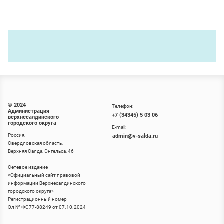
© 2024
Телефон:
Администрация
+7 (34345) 5 03 06
верхнесалдинского
городского округа
E-mail:
Россия,
admin@v-salda.ru
Свердловская область,
Верхняя Салда, Энгельса, 46
Сетевое издание
«
Официальный сайт правовой
информации Верхнесалдинского
городского округа
»
Регистрационный номер
Эл № ФС77-88249 от 07.10.2024