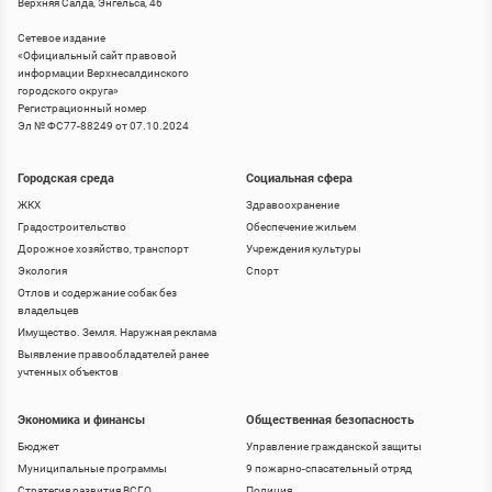
Верхняя Салда, Энгельса, 46
Сетевое издание
«
Официальный сайт правовой
информации Верхнесалдинского
городского округа
»
Регистрационный номер
Эл № ФС77-88249 от 07.10.2024
Городская среда
Социальная сфера
ЖКХ
Здравоохранение
Градостроительство
Обеспечение жильем
Дорожное хозяйство, транспорт
Учреждения культуры
Экология
Спорт
Отлов и содержание собак без
владельцев
Имущество. Земля. Наружная реклама
Выявление правообладателей ранее
учтенных объектов
Экономика и финансы
Общественная безопасность
Бюджет
Управление гражданской защиты
Муниципальные программы
9 пожарно-спасательный отряд
Стратегия развития ВСГО
Полиция