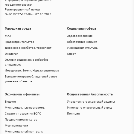
городского округа
»
Регистрационный номер
Эл № ФС77-88249 от 07.10.2024
Городская среда
Социальная сфера
ЖКХ
Здравоохранение
Градостроительство
Обеспечение жильем
Дорожное хозяйство, транспорт
Учреждения культуры
Экология
Спорт
Отлов и содержание собак без
владельцев
Имущество. Земля. Наружная реклама
Выявление правообладателей ранее
учтенных объектов
Экономика и финансы
Общественная безопасность
Бюджет
Управление гражданской защиты
Муниципальные программы
9 пожарно-спасательный отряд
Стратегия развития ВСГО
Полиция
Предпринимательство
Местные налоги
Муниципальный контроль