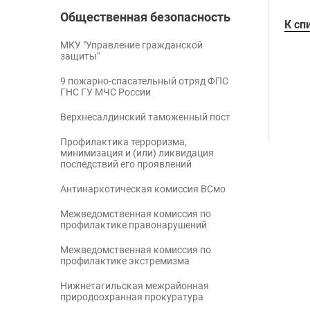
Общественная безопасность
К сп
МКУ "Управление гражданской
защиты"
9 пожарно-спасательный отряд ФПС
ГНС ГУ МЧС России
Верхнесалдинский таможенный пост
Профилактика терроризма,
минимизация и (или) ликвидация
последствий его проявлений
Антинаркотическая комиссия ВСмо
Межведомственная комиссия по
профилактике правонарушений
Межведомственная комиссия по
профилактике экстремизма
Нижнетагильская межрайонная
природоохранная прокуратура