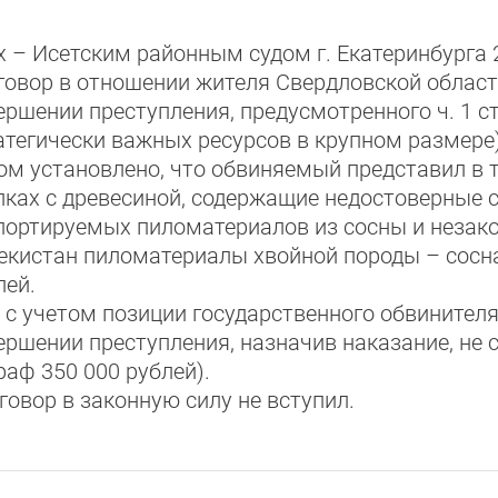
х – Исетским районным судом г. Екатеринбурга
говор в отношении жителя Свердловской област
ершении преступления, предусмотренного ч. 1 ст
атегически важных ресурсов в крупном размере)
ом установлено, что обвиняемый представил в 
лках с древесиной, содержащие недостоверные 
портируемых пиломатериалов из сосны и незако
екистан пиломатериалы хвойной породы – сосн
лей.
, с учетом позиции государственного обвинител
ершении преступления, назначив наказание, не
раф 350 000 рублей).
говор в законную силу не вступил.