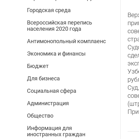
Городская среда
Вер
при
Всероссийская перепись
населения 2020 года
сов
стр
Антимонопольный комплаенс
Суд
Экономика и финансы
сде
экс
Бюджет
Узб
Для бизнеса
руб
Суд
Социальная сфера
сов
(шт
Администрация
При
Общество
Информация для
иностранных граждан