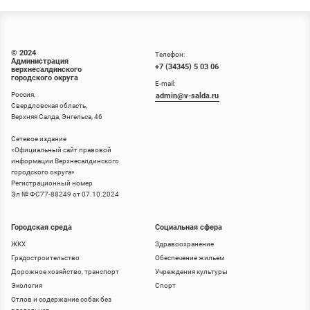
© 2024
Телефон:
Администрация
+7 (34345) 5 03 06
верхнесалдинского
городского округа
E-mail:
Россия,
admin@v-salda.ru
Свердловская область,
Верхняя Салда, Энгельса, 46
Сетевое издание
«
Официальный сайт правовой
информации Верхнесалдинского
городского округа
»
Регистрационный номер
Эл № ФС77-88249 от 07.10.2024
Городская среда
Социальная сфера
ЖКХ
Здравоохранение
Градостроительство
Обеспечение жильем
Дорожное хозяйство, транспорт
Учреждения культуры
Экология
Спорт
Отлов и содержание собак без