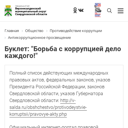
Официальный Сайт
Верхнесалдинский
муниципальный округ
Свердловской области
Главная
Общество
Противодействие коррупции
Антикоррупционное просвещение
Буклет: "Борьба с коррупцией дело
каждого!"
Полный список действующих международных
правовых актов, федеральных законов, указов
Президента Российской Федерации, законов
Свердловской области, указов Губернатора
Свердловской области:
http://v-
salda.ru/obshchestvo/protivodeystvie-
korruptsii/pravovye-akty.php
Официальный интернет-портал правовой