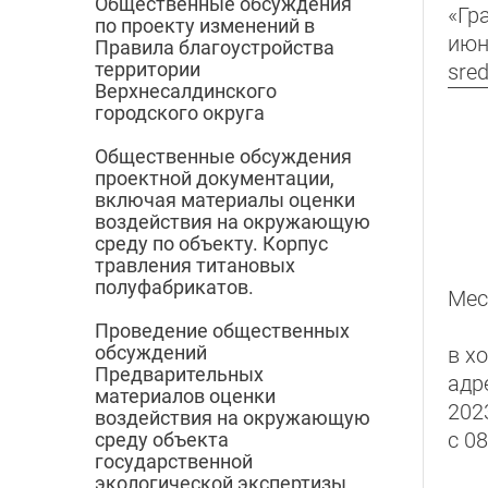
Общественные обсуждения
«Гр
по проекту изменений в
июн
Правила благоустройства
территории
sred
Верхнесалдинского
городского округа
Общественные обсуждения
проектной документации,
включая материалы оценки
воздействия на окружающую
среду по объекту. Корпус
травления титановых
полуфабрикатов.
Мес
Проведение общественных
обсуждений
в х
Предварительных
адр
материалов оценки
202
воздействия на окружающую
с 08
среду объекта
государственной
экологической экспертизы