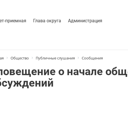
ет-приемная
Глава округа
Администрация
ая
Общество
Публичные слушания
Сообщения
повещение о начале об
бсуждений