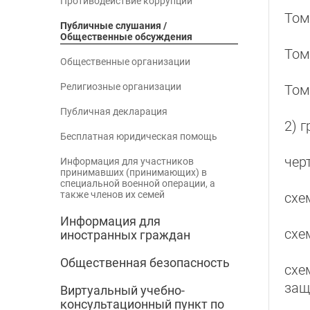
Противодействие коррупции
Том
Публичные слушания /
Общественные обсуждения
Том
Общественные организации
Религиозные организации
Том
Публичная декларация
2) 
Бесплатная юридическая помощь
чер
Информация для участников
принимавших (принимающих) в
специальной военной операции, а
также членов их семей
схе
Информация для
схе
иностранных граждан
Общественная безопасность
схе
защ
Виртуальный учебно-
консультационный пункт по