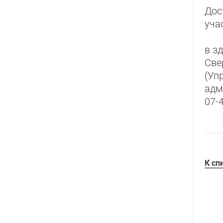
Дос
уча
в з
Све
(Уп
адм
07-4
К сп
© 2024
Городск