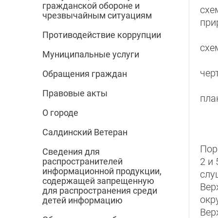
гражданской обороне и
схе
чрезвычайным ситуациям
при
Противодействие коррупции
схе
Муниципальные услуги
чер
Обращения граждан
Правовые акты
пла
О городе
Салдинский Ветеран
Пор
Сведения для
2 и
распространителей
информационной продукции,
слу
содержащей запрещенную
Вер
для распространения среди
окр
детей информацию
Вер