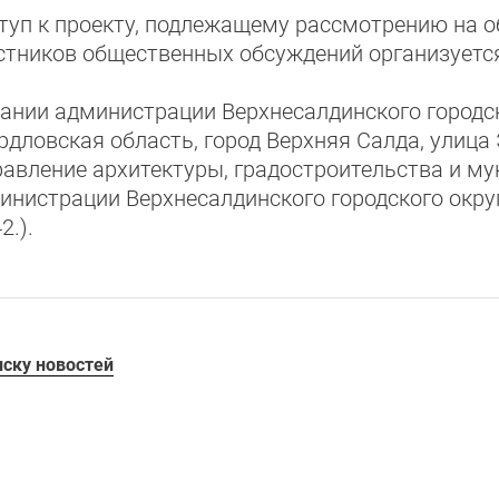
туп к проекту, подлежащему рассмотрению на о
стников общественных обсуждений организуется
дании администрации Верхнесалдинского городско
рдловская область, город Верхняя Салда, улица 
равление архитектуры, градостроительства и м
инистрации Верхнесалдинского городского округа
2.).
иску новостей
ая среда
Социальная сфера