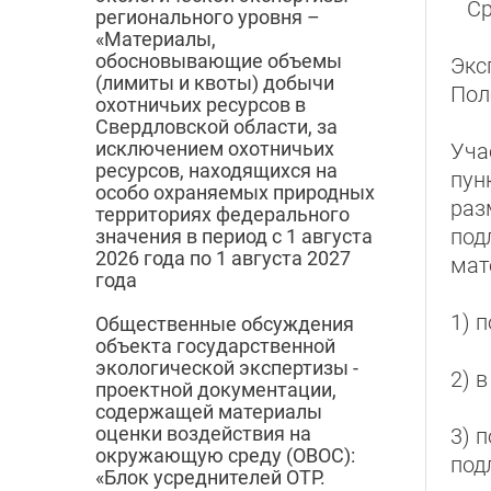
Сро
регионального уровня –
«Материалы,
обосновывающие объемы
Экс
(лимиты и квоты) добычи
Пол
охотничьих ресурсов в
Свердловской области, за
исключением охотничьих
Уча
ресурсов, находящихся на
пун
особо охраняемых природных
раз
территориях федерального
под
значения в период с 1 августа
2026 года по 1 августа 2027
мат
года
1) 
Общественные обсуждения
объекта государственной
экологической экспертизы -
2) 
проектной документации,
содержащей материалы
оценки воздействия на
3) 
окружающую среду (ОВОС):
под
«Блок усреднителей ОТР.