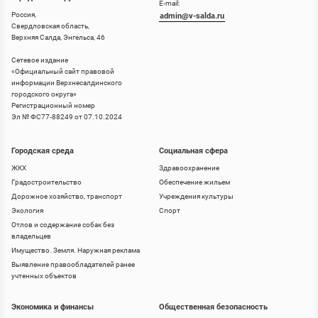
E-mail:
Россия,
admin@v-salda.ru
Свердловская область,
Верхняя Салда, Энгельса, 46
Сетевое издание
«
Официальный сайт правовой
информации Верхнесалдинского
городского округа
»
Регистрационный номер
Эл № ФС77-88249 от 07.10.2024
Городская среда
Социальная сфера
ЖКХ
Здравоохранение
Градостроительство
Обеспечение жильем
Дорожное хозяйство, транспорт
Учреждения культуры
Экология
Спорт
Отлов и содержание собак без
владельцев
Имущество. Земля. Наружная реклама
Выявление правообладателей ранее
учтенных объектов
Экономика и финансы
Общественная безопасность