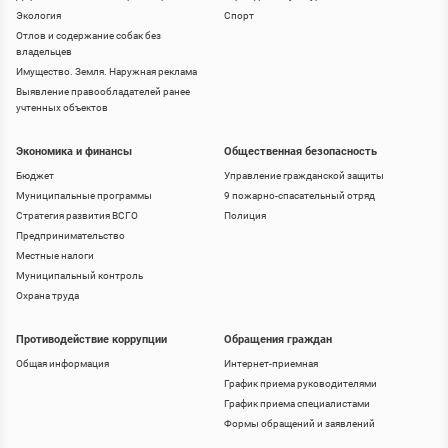
Экология
Спорт
Отлов и содержание собак без
владельцев
Имущество. Земля. Наружная реклама
Выявление правообладателей ранее
учтенных объектов
Экономика и финансы
Общественная безопасность
Бюджет
Управление гражданской защиты
Муниципальные программы
9 пожарно-спасательный отряд
Стратегия развития ВСГО
Полиция
Предпринимательство
Местные налоги
Муниципальный контроль
Охрана труда
Противодействие коррупции
Обращения граждан
Общая информация
Интернет-приемная
График приема руководителями
График приема специалистами
Формы обращений и заявлений