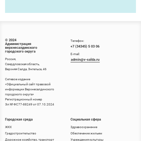
© 2024
Телефон:
Администрация
+7 (34345) 5 03 06
верхнесалдинского
городского округа
E-mail:
Россия,
admin@v-salda.ru
Свердловская область,
Верхняя Салда, Энгельса, 46
Сетевое издание
«
Официальный сайт правовой
информации Верхнесалдинского
городского округа
»
Регистрационный номер
Эл № ФС77-88249 от 07.10.2024
Городская среда
Социальная сфера
ЖКХ
Здравоохранение
Градостроительство
Обеспечение жильем
Дорожное хозяйство, транспорт
Учреждения культуры