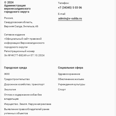
© 2024
Телефон:
Администрация
+7 (34345) 5 03 06
верхнесалдинского
городского округа
E-mail:
Россия,
admin@v-salda.ru
Свердловская область,
Верхняя Салда, Энгельса, 46
Сетевое издание
«
Официальный сайт правовой
информации Верхнесалдинского
городского округа
»
Регистрационный номер
Эл № ФС77-88249 от 07.10.2024
Городская среда
Социальная сфера
ЖКХ
Здравоохранение
Градостроительство
Обеспечение жильем
Дорожное хозяйство, транспорт
Учреждения культуры
Экология
Спорт
Отлов и содержание собак без
владельцев
Имущество. Земля. Наружная реклама
Выявление правообладателей ранее
учтенных объектов