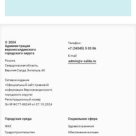
© 2024
Телефон:
Администрация
+7 (34345) 5 03 06
верхнесалдинского
городского округа
E-mail:
Россия,
admin@v-salda.ru
Свердловская область,
Верхняя Салда, Энгельса, 46
Сетевое издание
«
Официальный сайт правовой
информации Верхнесалдинского
городского округа
»
Регистрационный номер
Эл № ФС77-88249 от 07.10.2024
Городская среда
Социальная сфера
ЖКХ
Здравоохранение
Градостроительство
Обеспечение жильем