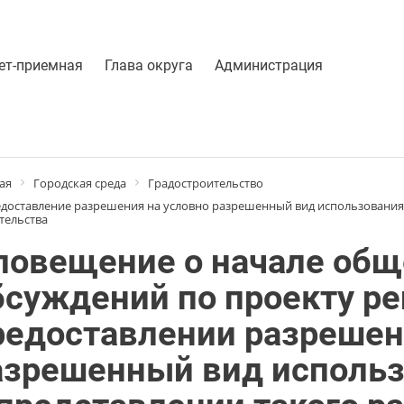
ет-приемная
Глава округа
Администрация
ая
Городская среда
Градостроительство
доставление разрешения на условно разрешенный вид использования 
тельства
повещение о начале об
бсуждений по проекту р
редоставлении разрешен
азрешенный вид использ