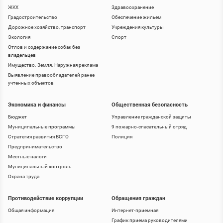
ЖКХ
Здравоохранение
Градостроительство
Обеспечение жильем
Дорожное хозяйство, транспорт
Учреждения культуры
Экология
Спорт
Отлов и содержание собак без
владельцев
Имущество. Земля. Наружная реклама
Выявление правообладателей ранее
учтенных объектов
Экономика и финансы
Общественная безопасность
Бюджет
Управление гражданской защиты
Муниципальные программы
9 пожарно-спасательный отряд
Стратегия развития ВСГО
Полиция
Предпринимательство
Местные налоги
Муниципальный контроль
Охрана труда
Противодействие коррупции
Обращения граждан
Общая информация
Интернет-приемная
График приема руководителями