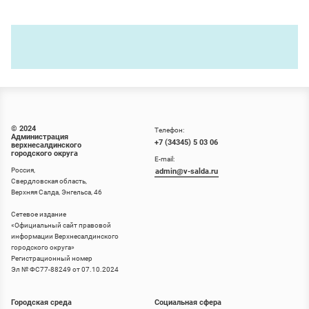
© 2024
Телефон:
Администрация
+7 (34345) 5 03 06
верхнесалдинского
городского округа
E-mail:
Россия,
admin@v-salda.ru
Свердловская область,
Верхняя Салда, Энгельса, 46
Сетевое издание
«
Официальный сайт правовой
информации Верхнесалдинского
городского округа
»
Регистрационный номер
Эл № ФС77-88249 от 07.10.2024
Городская среда
Социальная сфера