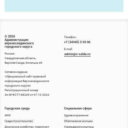
© 2024
Телефон:
Администрация
+7 (34345) 5 03 06
верхнесалдинского
городского округа
E-mail:
Россия,
admin@v-salda.ru
Свердловская область,
Верхняя Салда, Энгельса, 46
Сетевое издание
«
Официальный сайт правовой
информации Верхнесалдинского
городского округа
»
Регистрационный номер
Эл № ФС77-88249 от 07.10.2024
Городская среда
Социальная сфера
ЖКХ
Здравоохранение
Градостроительство
Обеспечение жильем
Дорожное хозяйство, транспорт
Учреждения культуры