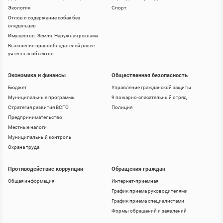
Экология
Спорт
Отлов и содержание собак без
владельцев
Имущество. Земля. Наружная реклама
Выявление правообладателей ранее
учтенных объектов
Экономика и финансы
Общественная безопасность
Бюджет
Управление гражданской защиты
Муниципальные программы
9 пожарно-спасательный отряд
Стратегия развития ВСГО
Полиция
Предпринимательство
Местные налоги
Муниципальный контроль
Охрана труда
Противодействие коррупции
Обращения граждан
Общая информация
Интернет-приемная
График приема руководителями
График приема специалистами
Формы обращений и заявлений