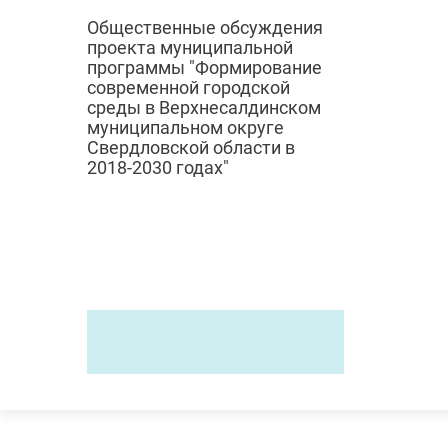
Общественные обсуждения
проекта муниципальной
программы "Формирование
современной городской
среды в Верхнесалдинском
муниципальном округе
Свердловской области в
2018-2030 годах"
© 2024
Городск
Администрация
верхнесалдинского
ЖКХ
городского округа
Градостро
Дорожное 
Россия,
Свердловская область,
Экология
Верхняя Салда, Энгельса, 46
Отлов и с