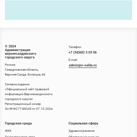
© 2024
Телефон:
Администрация
+7 (34345) 5 03 06
верхнесалдинского
городского округа
E-mail:
Россия,
admin@v-salda.ru
Свердловская область,
Верхняя Салда, Энгельса, 46
Сетевое издание
«
Официальный сайт правовой
информации Верхнесалдинского
городского округа
»
Регистрационный номер
Эл № ФС77-88249 от 07.10.2024
Городская среда
Социальная сфера
ЖКХ
Здравоохранение
Градостроительство
Обеспечение жильем