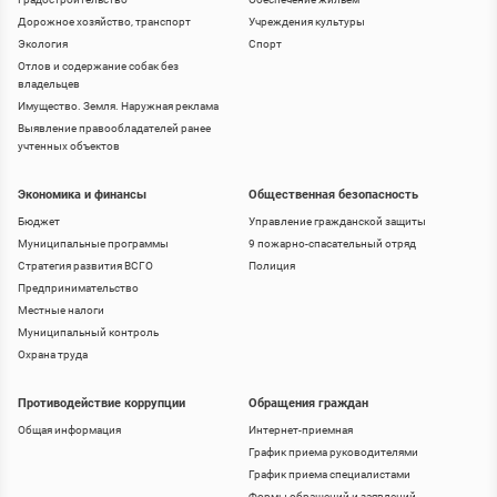
Дорожное хозяйство, транспорт
Учреждения культуры
Экология
Спорт
Отлов и содержание собак без
владельцев
Имущество. Земля. Наружная реклама
Выявление правообладателей ранее
учтенных объектов
Экономика и финансы
Общественная безопасность
Бюджет
Управление гражданской защиты
Муниципальные программы
9 пожарно-спасательный отряд
Стратегия развития ВСГО
Полиция
Предпринимательство
Местные налоги
Муниципальный контроль
Охрана труда
Противодействие коррупции
Обращения граждан
Общая информация
Интернет-приемная
График приема руководителями
График приема специалистами
Формы обращений и заявлений