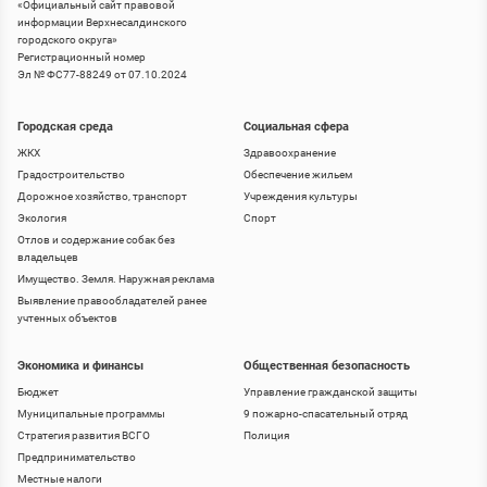
«
Официальный сайт правовой
информации Верхнесалдинского
городского округа
»
Регистрационный номер
Эл № ФС77-88249 от 07.10.2024
Городская среда
Социальная сфера
ЖКХ
Здравоохранение
Градостроительство
Обеспечение жильем
Дорожное хозяйство, транспорт
Учреждения культуры
Экология
Спорт
Отлов и содержание собак без
владельцев
Имущество. Земля. Наружная реклама
Выявление правообладателей ранее
учтенных объектов
Экономика и финансы
Общественная безопасность
Бюджет
Управление гражданской защиты
Муниципальные программы
9 пожарно-спасательный отряд
Стратегия развития ВСГО
Полиция
Предпринимательство
Местные налоги